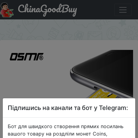
ChinaGoodBuy
Придбати по акціи 128 GB TF (MicroSD) карта памяти
C10 высокоскоростная усовершенствованная версия
×
Підпишись на канали та бот у Telegram:
Бот для швидкого створення прямих посилань
вашого товару на роздліли монет Coins,