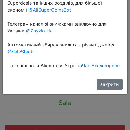
Superdeals та інших розділів, для більшої
економії
@AliSuperCoinsBot
Телеграм канал зі знижками виключно для
України
@ZnyzkaUa
2019-07-25
128 GB TF (MicroSD) карта памяти
Автоматичний збирач знижок з різних джерел
C10 высокоскоростная
@SaleStack
усовершенствованная версия
Чат спільноти Aliexpress Україна
Чат Аліекспресс
$8.28
закрити
Sale