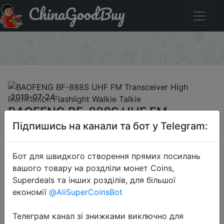
ChinaGoodBuy
Знижка на BAOFENG BF-888S UHF FM Transceiver High
Illumination Flashlight Walkie Talkie
×
2019-07-24
BAOFENG BF-888S UHF FM
Transceiver High Illumination
Підпишись на канали та бот у Telegram:
Flashlight Walkie Talkie
Бот для швидкого створення прямих посилань
вашого товару на роздліли монет Coins,
$12.34
Superdeals та інших розділів, для більшої
економії
@AliSuperCoinsBot
Телеграм канал зі знижками виключно для
Flash sale