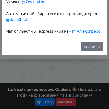
України
@ZnyzkaUa
Автоматичний збирач знижок з різних джерел
@SaleStack
Перейти до магазину
Чат спільноти Aliexpress Україна
Чат Аліекспресс
#Lightinthebox
Больше скидок в телеграмм
t.me/ChinaGoodBuy
закрити
Цей сайт використовує Cookies
🍪 Підтвердіть
згоду на їх зберігання та використання
прийняти
відхилити