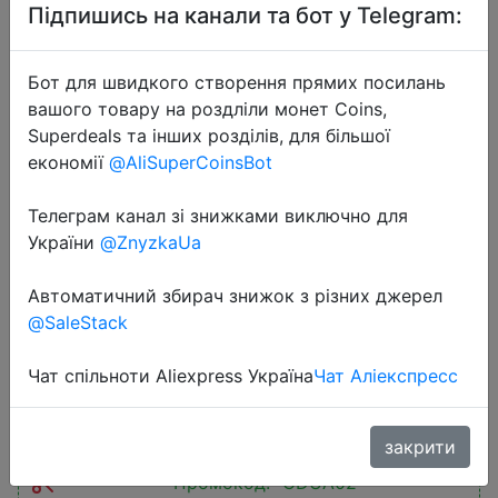
Підпишись на канали та бот у Telegram:
Бот для швидкого створення прямих посилань
вашого товару на роздліли монет Coins,
Superdeals та інших розділів, для більшої
2026-02-07
економії
@AliSuperCoinsBot
Rocoren 10000mAh Magnetic
PowerBank Fast Charging
Телеграм канал зі знижками виключно для
України
@ZnyzkaUa
5000mAh Power Bank Portable
Wireless Charger Battery For iPhone
Автоматичний збирач знижок з різних джерел
17 16 Pro Max
@SaleStack
Чат спільноти Aliexpress Україна
Чат Аліекспресс
$9.62
закрити
Промокод:
"CDUA02"