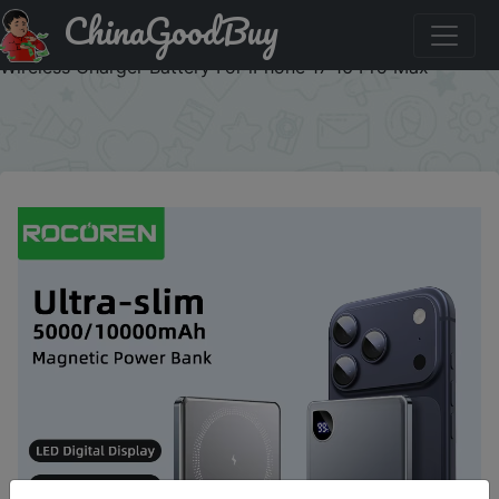
ChinaGoodBuy
Купити по знижці CDUA02 Rocoren 10000mAh Magnetic
PowerBank Fast Charging 5000mAh Power Bank Portable
Wireless Charger Battery For iPhone 17 16 Pro Max
×