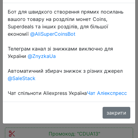
Бот для швидкого створення прямих посилань
вашого товару на роздліли монет Coins,
Superdeals та інших розділів, для більшої
економії
@AliSuperCoinsBot
2026-02-06
Телеграм канал зі знижками виключно для
Global Version OnePlus Watch 2R
України
@ZnyzkaUa
Smart Watch 1.43” AMOLED
Snapdragon W5 Up to 100 hours of
Автоматичний збирач знижок з різних джерел
Battery Life 100+ sports modes
@SaleStack
NFC
Чат спільноти Aliexpress Україна
Чат Аліекспресс
$95.16
закрити
Промокод:
"CDUA13"