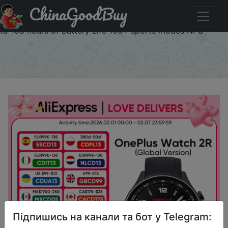
ChinaGoodBuy
Промокод на знижку CDUA13 Global Version OnePlus
Watch 2R Smart Watch 1.43” AMOLED Snapdragon W5 Up
to 100 hours of Battery Life 100+ sports modes NFC
×
Підпишись на канали та бот у Telegram: