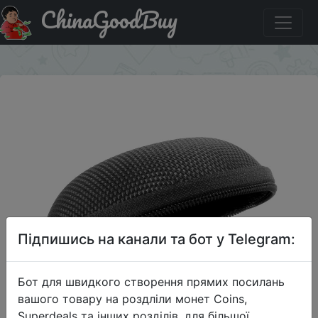
ChinaGoodBuy
Акція на Чехол для наушников Capshi.
×
Підпишись на канали та бот у Telegram:
Бот для швидкого створення прямих посилань
вашого товару на роздліли монет Coins,
Superdeals та інших розділів, для більшої