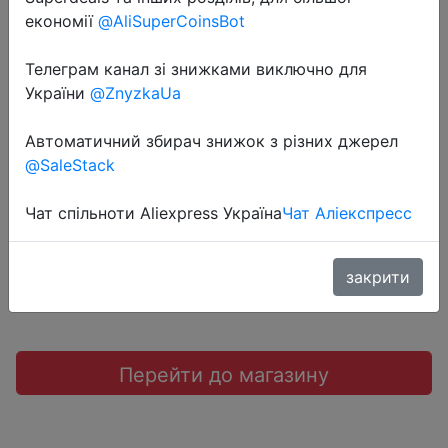
економії
@AliSuperCoinsBot
Телеграм канал зі знижками виключно для
2018-06-01
України
@ZnyzkaUa
Чехол для наушников Capshi.
Автоматичний збирач знижок з різних джерел
@SaleStack
$0.79
Чат спільноти Aliexpress Україна
Чат Аліекспресс
JD коллекция
закрити
Перейти до магазину