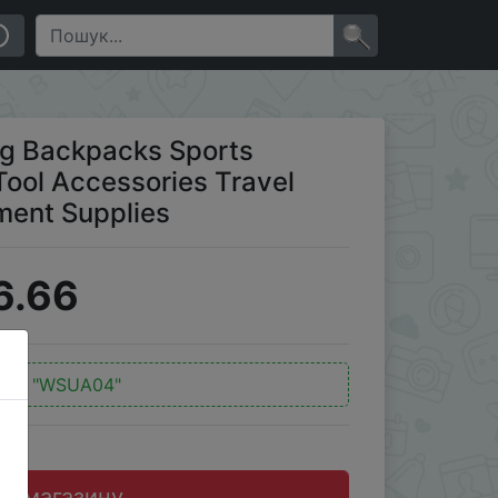
avel Backpack Camping Equipment Supplies
×
g Backpacks Sports
ool Accessories Travel
ent Supplies
6.66
од:
"WSUA04"
до магазину