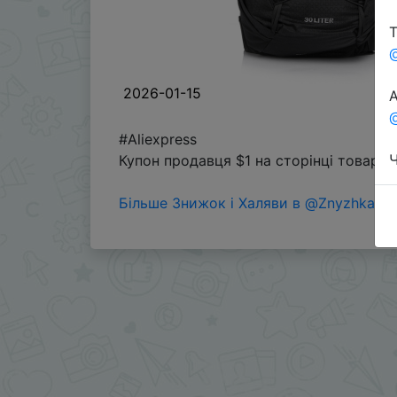
Т
2026-01-15
А
@
#Aliexpress
Ч
Купон продавця $1 на сторінці товару
Більше Знижок і Халяви в @ZnyzhkaUA