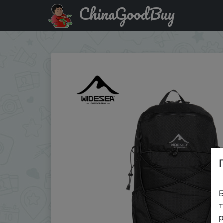
ChinaGoodBuy
Код на знижку WSUA04 Widesea Camping Climbing Backpac
Б
т
р