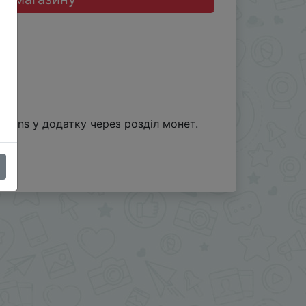
oins у додатку через розділ монет.