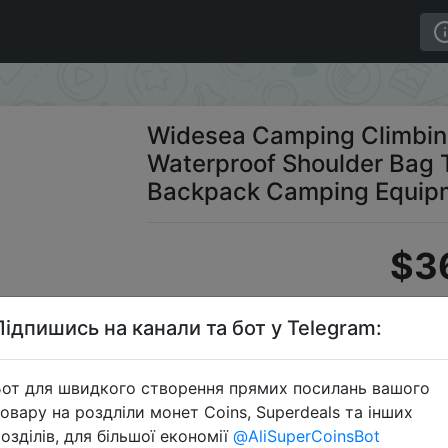
ks Sports Waterproof Shoulder Bag Tool Accessories Tr
Widesea Camping Climbin
Waterproof Shoulder Bag T
Backpack Camping Equipm
$3
Підпишись на канали та бот у Telegram:
Промок
от для швидкого створення прямих посилань вашого
овару на роздліли монет Coins, Superdeals та інших
озділів, для більшої економії
@AliSuperCoinsBot
Перейти 