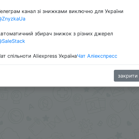
елеграм канал зі знижками виключно для України
@ZnyzkaUa
втоматичний збирач знижок з різних джерел
SaleStack
ат спільноти Aliexpress Україна
Чат Аліекспресс
 + промокод WSUA04, AEUAA4 + знижка монетками 347 C
закрити