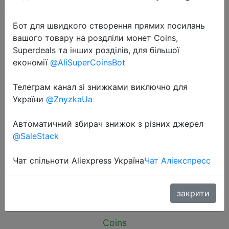
Бот для швидкого створення прямих посилань
вашого товару на роздліли монет Coins,
Superdeals та інших розділів, для більшої
економії
@AliSuperCoinsBot
2026-01-13
zime Z5 145W PowerBank
Телеграм канал зі знижками виключно для
25000mAh PD Fast Charging High-
України
@ZnyzkaUa
wattage Portable Charger For
Автоматичний збирач знижок з різних джерел
Laptops And Phones With External
@SaleStack
Battery
Чат спільноти Aliexpress Україна
Чат Аліекспресс
$48.76
закрити
Coins