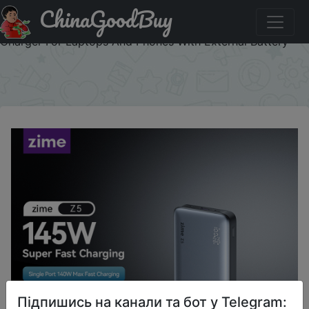
ChinaGoodBuy
Купити на розпродажі zime Z5 145W PowerBank
25000mAh PD Fast Charging High-wattage Portable
Charger For Laptops And Phones With External Battery
×
Підпишись на канали та бот у Telegram: