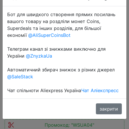
Бот для швидкого створення прямих посилань
вашого товару на роздліли монет Coins,
Superdeals та інших розділів, для більшої
економії
@AliSuperCoinsBot
2026-01-13
Rocoren 30000mAh PD 35W Power
Телеграм канал зі знижками виключно для
Bank Portable Fast Charging
України
@ZnyzkaUa
Powerbank For iPhone 17 Pro Max
Автоматичний збирач знижок з різних джерел
Xiaomi 15 30000 mAh External
@SaleStack
Battery
Чат спільноти Aliexpress Україна
Чат Аліекспресс
$22.41
закрити
Промокод:
"WSUA04"