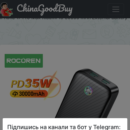
ChinaGoodBuy
Промокод на знижку WSUA04 Rocoren 30000mAh PD
35W Power Bank Portable Fast Charging Powerbank For
iPhone 17 Pro Max Xiaomi 15 30000 mAh External Battery
×
Підпишись на канали та бот у Telegram: