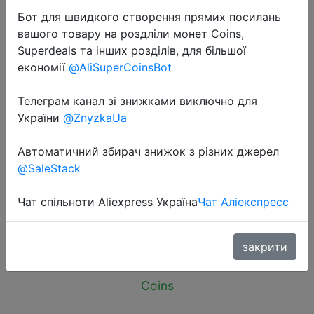
Бот для швидкого створення прямих посилань
вашого товару на роздліли монет Coins,
Superdeals та інших розділів, для більшої
економії
@AliSuperCoinsBot
2025-12-20
Телеграм канал зі знижками виключно для
Men's Hooded Open Cardigan
України
@ZnyzkaUa
Sweatirt Jaet Loose Fit Casual Wear
Автоматичний збирач знижок з різних джерел
Resistant Winter Outerwear Zipper
@SaleStack
Youth Active Sle
Чат спільноти Aliexpress Україна
Чат Аліекспресс
$3.54
закрити
Coins