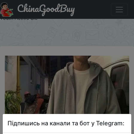
ChinaGoodBuy
Акція на Men's Hooded Open Cardigan Sweatirt Jaet
Loose Fit Casual Wear Resistant Winter Outerwear Zipper
Youth Active Sle
×
Підпишись на канали та бот у Telegram: