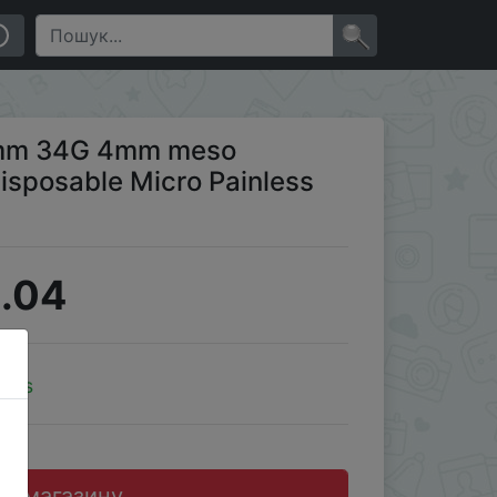
rp Tips Needle
×
3mm 34G 4mm meso
Disposable Micro Painless
.04
oins
до магазину