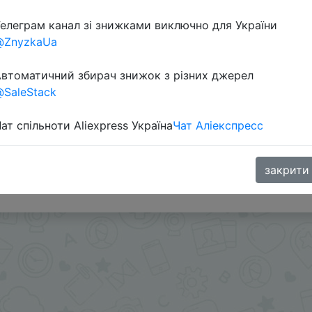
елеграм канал зі знижками виключно для України
@ZnyzkaUa
втоматичний збирач знижок з різних джерел
SaleStack
ат спільноти Aliexpress Україна
Чат Аліекспресс
+ знижка монетками 79 Coins у додатку через розділ мо
закрити