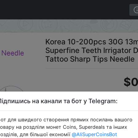
ne Teeth Irrigator Disposable Micro Painless Tattoo Sha
Korea 10-200pcs 30G 1
Superfine Teeth Irrigator 
Tattoo Sharp Tips Needle
$0
Підпишись на канали та бот у Telegram:
C
от для швидкого створення прямих посилань вашого
овару на роздліли монет Coins, Superdeals та інших
озділів, для більшої економії
@AliSuperCoinsBot
Перейти 