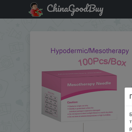
ChinaGoodBuy
Акція на Korea 10-200pcs 30G 13mm 34G 4mm meso Superfi
Б
т
р