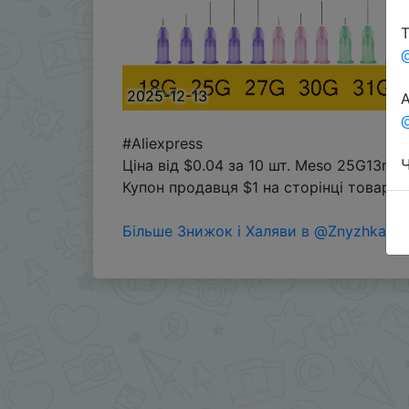
Т
2025-12-13
А
@
#Aliexpress
Ч
Ціна від $0.04 за 10 шт. Meso 25G13mm
Купон продавця $1 на сторінці товару 
Більше Знижок і Халяви в @ZnyzhkaUA