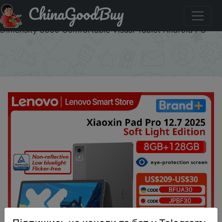
ChinaGoodBuy
Промокод на знижку O24GQXP New Lenovo Xiaoxin Pad
Pro 12.7 2025 Soft Light Edition Screen 10200mAh
Dimensity 8300 Comfortable Visual Tablet Android PC
×