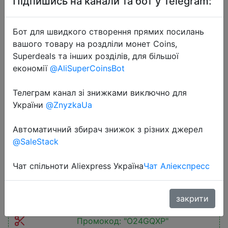
Підпишись на канали та бот у Telegram:
Бот для швидкого створення прямих посилань
вашого товару на роздліли монет Coins,
Superdeals та інших розділів, для більшої
економії
@AliSuperCoinsBot
2025-12-08
New Lenovo Xiaoxin Pad Pro 12.7
Телеграм канал зі знижками виключно для
2025 Soft Light Edition Screen
України
@ZnyzkaUa
10200mAh Dimensity 8300
Comfortable Visual Tablet Android
Автоматичний збирач знижок з різних джерел
PC
@SaleStack
Чат спільноти Aliexpress Україна
Чат Аліекспресс
$159.98
закрити
Промокод:
"O24GQXP"