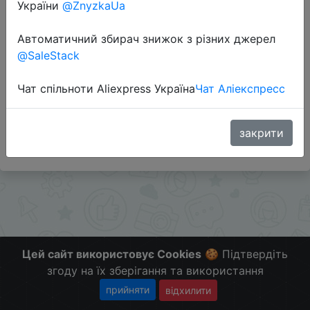
України
@ZnyzkaUa
Перейти до магазину
Автоматичний збирач знижок з різних джерел
@SaleStack
Додаткова інформація відсутня.
Чат спільноти Aliexpress Україна
Чат Аліекспресс
Слідкуйте за знижками на мобільному, в телеграм
каналі:
ZnyzhkaUA
закрити
Цей сайт використовує Cookies
🍪 Підтвердіть
згоду на їх зберігання та використання
прийняти
відхилити