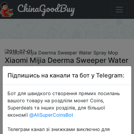
ChinaGoodBuy
Промокод на знижку DSXMDSW Xiaomi Mijia Deerma
Sweeper Water Spray Mop
×
2018-07-01
Xiaomi Mijia Deerma Sweeper Water
Spray Mop
Підпишись на канали та бот у Telegram:
$22.99
Бот для швидкого створення прямих посилань
вашого товару на роздліли монет Coins,
Superdeals та інших розділів, для більшої
Промокод:
"DSXMDSW"
економії
@AliSuperCoinsBot
Телеграм канал зі знижками виключно для