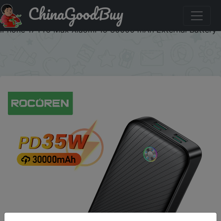
ChinaGoodBuy
Купити по знижці A7FX3S3K1HY7 Rocoren 30000mAh PD
35W Power Bank Portable Fast Charging Powerbank For
iPhone 17 Pro Max Xiaomi 15 30000 mAh External Battery
×