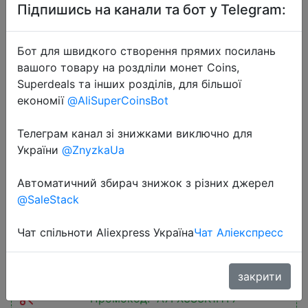
Підпишись на канали та бот у Telegram:
Бот для швидкого створення прямих посилань
вашого товару на роздліли монет Coins,
Superdeals та інших розділів, для більшої
2025-12-06
економії
@AliSuperCoinsBot
Rocoren 30000mAh PD 35W Power
Bank Portable Fast Charging
Телеграм канал зі знижками виключно для
України
@ZnyzkaUa
Powerbank For iPhone 17 Pro Max
Xiaomi 15 30000 mAh External
Автоматичний збирач знижок з різних джерел
Battery
@SaleStack
Чат спільноти Aliexpress Україна
Чат Аліекспресс
$21.59
закрити
Промокод:
"A7FX3S3K1HY7"