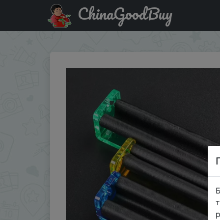
ChinaGoodBuy
Придбати Cigarette roller for 2.8in 3.1 in 4.3in roll papers
Б
т
р