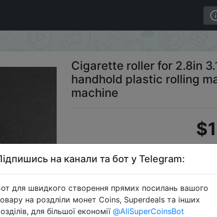
, handhold plastic rolling machine, rolling papers machine
Cigarette roller for 2.8in 3.
handhold plastic rolling m
machine
$1
Підпишись на канали та бот у Telegram:
C
от для швидкого створення прямих посилань вашого
овару на роздліли монет Coins, Superdeals та інших
озділів, для більшої економії
@AliSuperCoinsBot
Перейти 