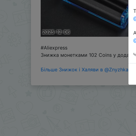
Т
2025-12-06
А
@
#Aliexpress
Ч
Знижка монетками 102 Coins у додатку
Більше Знижок і Халяви в @ZnyzhkaUA