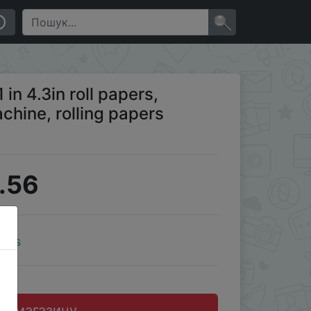
×
1 in 4.3in roll papers,
achine, rolling papers
.56
oins
до магазину