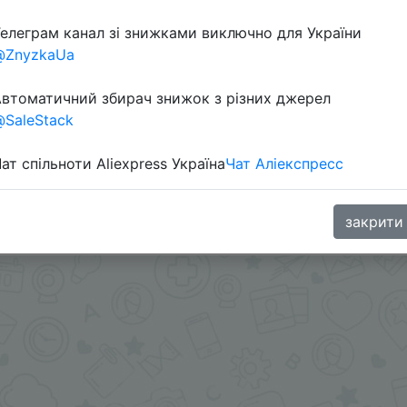
елеграм канал зі знижками виключно для України
@ZnyzkaUa
втоматичний збирач знижок з різних джерел
SaleStack
ат спільноти Aliexpress Україна
Чат Аліекспресс
 через розділ монет.
закрити