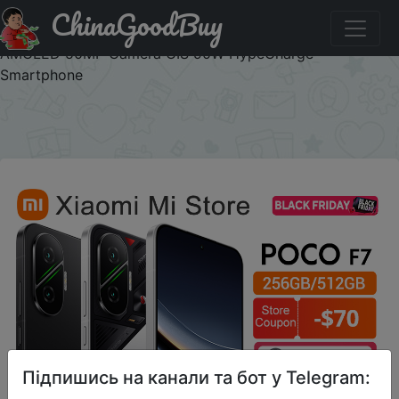
ChinaGoodBuy
Промокод на знижку BFUA40 POCO F7 5G
Snapdragon®8s Gen 4 NFC 6500mAh Battery 6.83" 1.5K
AMOLED 50MP Camera OIS 90W HypeCharge
Smartphone
×
Підпишись на канали та бот у Telegram: