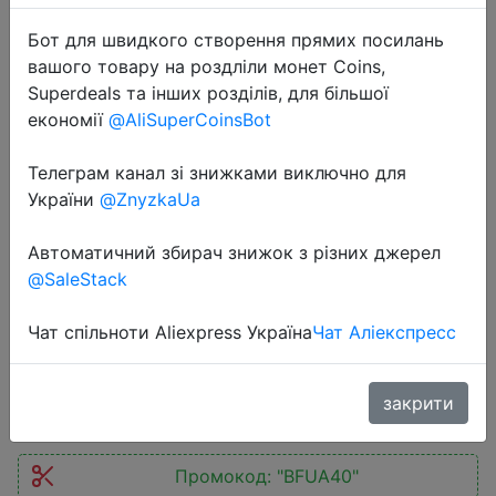
Бот для швидкого створення прямих посилань
вашого товару на роздліли монет Coins,
Superdeals та інших розділів, для більшої
економії
@AliSuperCoinsBot
Телеграм канал зі знижками виключно для
2025-11-27
України
@ZnyzkaUa
POCO F7 5G Snapdragon®8s Gen 4
NFC 6500mAh Battery 6.83" 1.5K
Автоматичний збирач знижок з різних джерел
AMOLED 50MP Camera OIS 90W
@SaleStack
HypeCharge Smartphone
Чат спільноти Aliexpress Україна
Чат Аліекспресс
$279.99
закрити
Промокод:
"BFUA40"