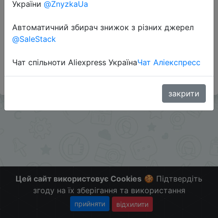
України
@ZnyzkaUa
Автоматичний збирач знижок з різних джерел
Додаткова інформація відсутня.
@SaleStack
Слідкуйте за знижками на мобільному, в телеграм
каналі:
Чат спільноти Aliexpress Україна
Чат Аліекспресс
ZnyzhkaUA
закрити
Цей сайт використовує Cookies
🍪 Підтвердіть
згоду на їх зберігання та використання
прийняти
відхилити