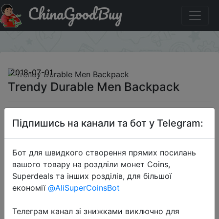
ChinaGoodBuy
Акція на Trendy Durable Men Backpack
×
2018-07-01
Trendy Durable Men Backpack
$4.98
Підпишись на канали та бот у Telegram:
Бот для швидкого створення прямих посилань
Sale
вашого товару на роздліли монет Coins,
Superdeals та інших розділів, для більшої
економії
@AliSuperCoinsBot
Перейти до магазину
Телеграм канал зі знижками виключно для