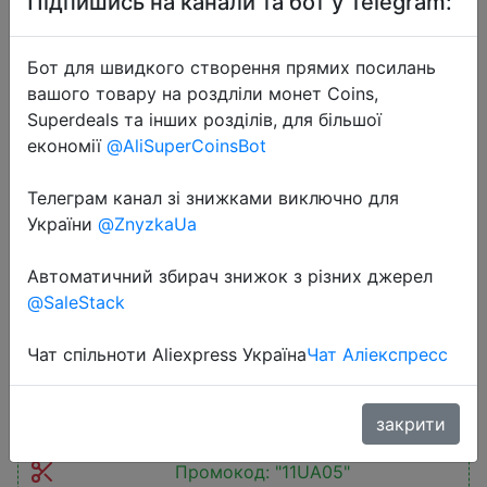
Підпишись на канали та бот у Telegram:
Бот для швидкого створення прямих посилань
вашого товару на роздліли монет Coins,
Superdeals та інших розділів, для більшої
економії
@AliSuperCoinsBot
2025-11-16
Fashion Men's American Retro
Телеграм канал зі знижками виключно для
Heavy Embroidery Sweater Winter
України
@ZnyzkaUa
Autumn New Loose Large Size
Trendy Round Neck Top Men's
Автоматичний збирач знижок з різних джерел
Pullover
@SaleStack
Чат спільноти Aliexpress Україна
Чат Аліекспресс
$12.38
закрити
Промокод:
"11UA05"