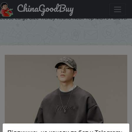
ChinaGoodBuy
Придбати по знижці 11UA05 Fashion Men's American
Retro Heavy Embroidery Sweater Winter Autumn New
Loose Large Size Trendy Round Neck Top Men's Pullover
×