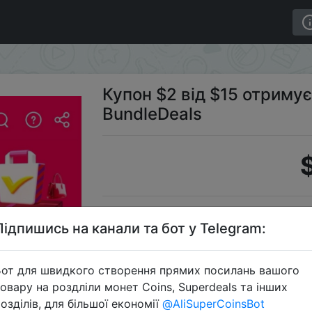
тримуємо на сторінці BundleDeals
Купон $2 від $15 отримує
BundleDeals
Промоко
Підпишись на канали та бот у Telegram:
от для швидкого створення прямих посилань вашого
овару на роздліли монет Coins, Superdeals та інших
Перейти 
озділів, для більшої економії
@AliSuperCoinsBot