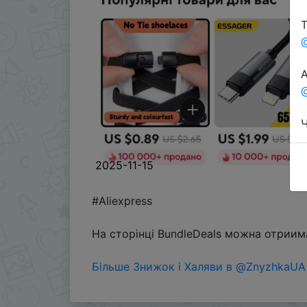
Т
А
@
Ч
2025-11-15
#Aliexpress
На сторінці BundleDeals можна отриима
Більше Знижок і Халяви в @ZnyzhkaUA