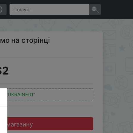
×
мо на сторінці
$2
д:
"UKRAINE01"
до магазину