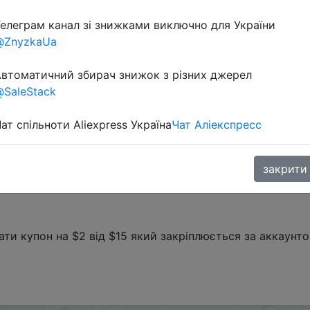
елеграм канал зі знижками виключно для України
@ZnyzkaUa
втоматичний збирач знижок з різних джерел
SaleStack
ат спільноти Aliexpress Україна
Чат Аліекспресс
закрити
ти купон на $2 від $15 який закріплюється за аккаунто