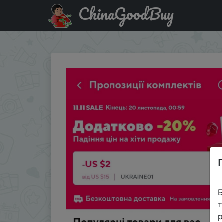
ChinaGoodBuy
Паридбати з промокодом UKRAINE01 Купон $2 від $15 о
Б
т
р