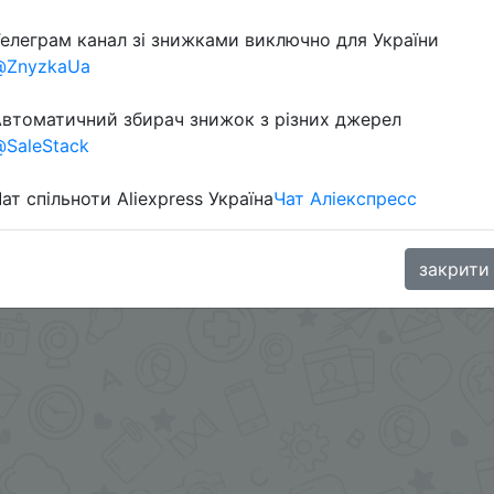
елеграм канал зі знижками виключно для України
@ZnyzkaUa
втоматичний збирач знижок з різних джерел
SaleStack
ат спільноти Aliexpress Україна
Чат Аліекспресс
в телеграм каналі:
закрити