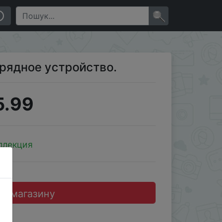
×
арядное устройство.
5.99
ллекция
до магазину