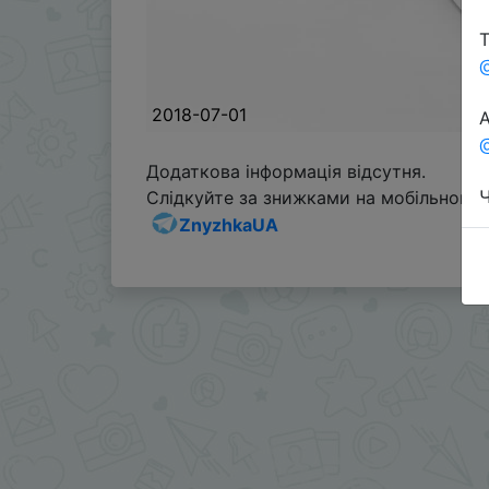
Т
2018-07-01
А
@
Додаткова інформація відсутня.
Ч
Слідкуйте за знижками на мобільному, 
ZnyzhkaUA