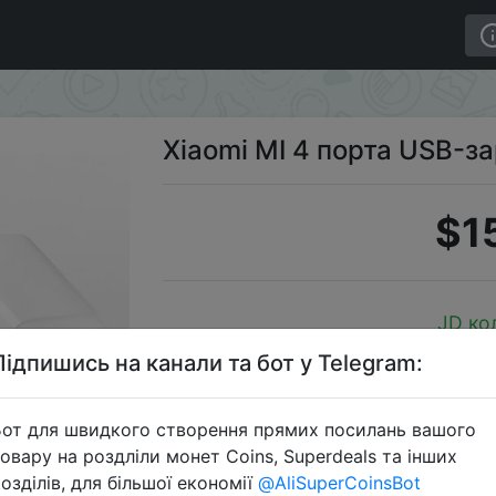
.
Xiaomi MI 4 порта USB-з
$1
JD ко
Підпишись на канали та бот у Telegram:
от для швидкого створення прямих посилань вашого
Перейти 
овару на роздліли монет Coins, Superdeals та інших
озділів, для більшої економії
@AliSuperCoinsBot