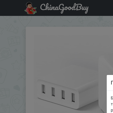
ChinaGoodBuy
Знижка на Xiaomi MI 4 порта USB-зарядное устройство
Б
т
р