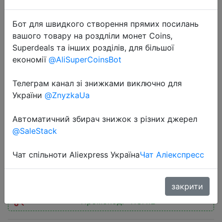
Бот для швидкого створення прямих посилань
вашого товару на роздліли монет Coins,
Superdeals та інших розділів, для більшої
економії
@AliSuperCoinsBot
2025-11-12
Magcubic 900ANSI Android 14
Телеграм канал зі знижками виключно для
Projector Auto Focus Support 8K
України
@ZnyzkaUa
Native 1080P With Wifi6 BT5.4 16G
Автоматичний збирач знижок з різних джерел
Allwinner H726 Portable HY350Max
@SaleStack
Чат спільноти Aliexpress Україна
Чат Аліекспресс
$73.99
закрити
Промокод:
"11UA12"