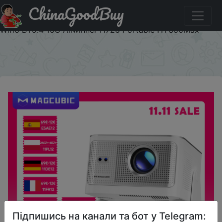
ChinaGoodBuy
Придбати по знижці 11UA12 Magcubic 900ANSI Android
14 Projector Auto Focus Support 8K Native 1080P With
Wifi6 BT5.4 16G Allwinner H726 Portable HY350Max
×
Підпишись на канали та бот у Telegram: