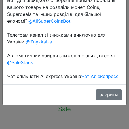
Бот для швидкого створення прямих посилань
вашого товару на роздліли монет Coins,
Superdeals та інших розділів, для більшої
економії
@AliSuperCoinsBot
Телеграм канал зі знижками виключно для
2018-07-01
України
@ZnyzkaUa
SHARP Z2 Global Version 5.5 " 4G
смартфоны ( 4GB + 32Гб 16MP
Автоматичний збирач знижок з різних джерел
@SaleStack
MediaTek MT6797 3000mAh)
Чат спільноти Aliexpress Україна
Чат Аліекспресс
$112.99
закрити
Sale