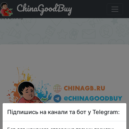
ChinaGoodBuy
Купити на розпродажі SHARP Z2 Global Version 5.5 " 4G
смартфоны ( 4GB + 32Гб 16MP MediaTek MT6797
3000mAh)
×
Підпишись на канали та бот у Telegram: