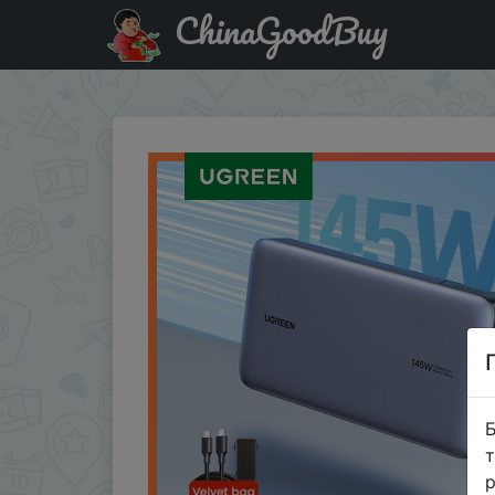
ChinaGoodBuy
Промокод на знижку UAUG1111 UGREEN 140W Power Bank P
Б
т
р