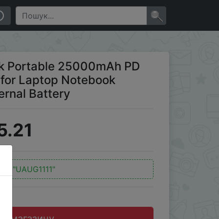
op Notebook Xiaomi 13 Fast Charge External Battery
×
 Portable 25000mAh PD
for Laptop Notebook
ernal Battery
5.21
од:
"UAUG1111"
до магазину