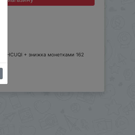
, IFPHCUQI + знижка монетками 162