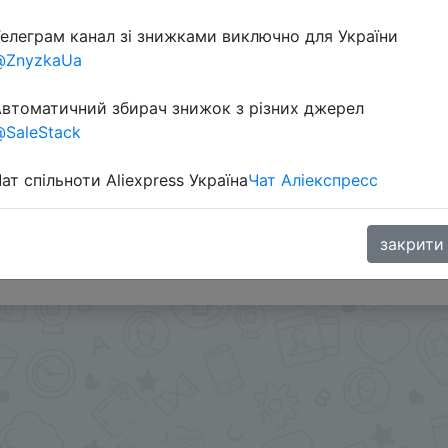
елеграм канал зі знижками виключно для України
@ZnyzkaUa
втоматичний збирач знижок з різних джерел
SaleStack
ат спільноти Aliexpress Україна
Чат Аліекспресс
1) + промокод на вибір IFPJV0NF, IFPERSSS, IFPUMQFF
закрити