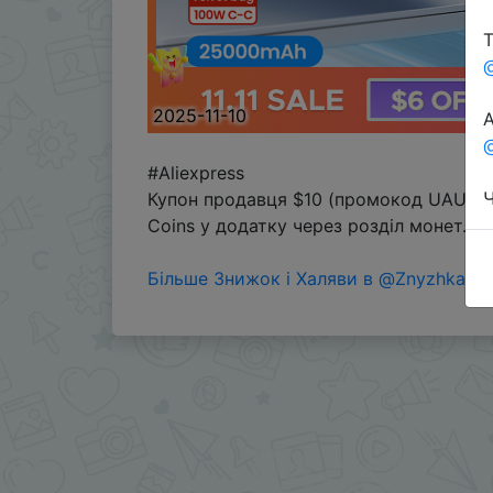
Т
2025-11-10
А
@
#Aliexpress
Ч
Купон продавця $10 (промокод UAUG111
Coins у додатку через розділ монет.
Більше Знижок і Халяви в @ZnyzhkaUA