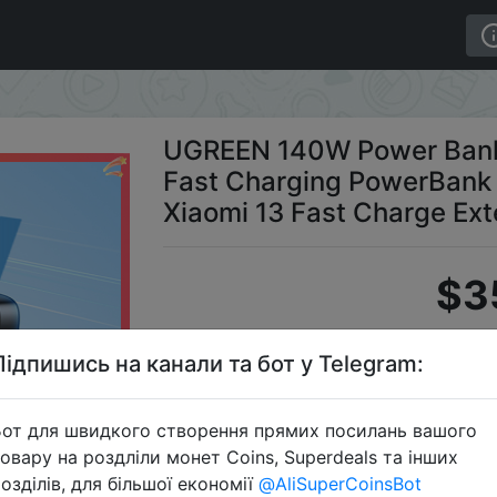
ortable 25000mAh PD Fast Charging PowerBank for Lapt
UGREEN 140W Power Bank
Fast Charging PowerBank 
Xiaomi 13 Fast Charge Ext
$3
Підпишись на канали та бот у Telegram:
Промок
от для швидкого створення прямих посилань вашого
овару на роздліли монет Coins, Superdeals та інших
озділів, для більшої економії
@AliSuperCoinsBot
Перейти 