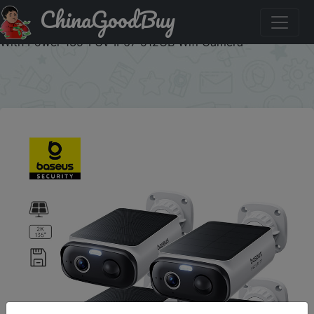
ChinaGoodBuy
Купити по знижці 11UA40 Baseus Security S1 Lite Wireless
Outdoor Camera 4-Cam Solar Security Camera 2K Clarity
With Power 135°FOV IP67 512GB Wifi Camera
×