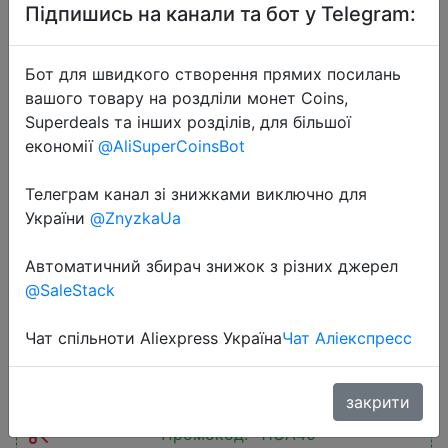
Підпишись на канали та бот у Telegram:
Бот для швидкого створення прямих посилань
вашого товару на роздліли монет Coins,
Superdeals та інших розділів, для більшої
2025-11-10
економії
@AliSuperCoinsBot
Baseus Security S1 Lite Wireless
Outdoor Camera 4-Cam Solar
Телеграм канал зі знижками виключно для
України
@ZnyzkaUa
Security Camera 2K Clarity With
Power 135°FOV IP67 512GB Wifi
Автоматичний збирач знижок з різних джерел
Camera
@SaleStack
Чат спільноти Aliexpress Україна
Чат Аліекспресс
$190.9
закрити
Промокод:
"11UA40"