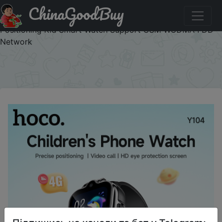
ChinaGoodBuy
Придбати по знижці HOCO20251102 HOCO 1.6inch 2.5D
HD Touch Screen 4G Children Phone Watch LBS GPS WIFI
Positioning Kid Smart Watch Support GSM WCDMA FDD
Network
×