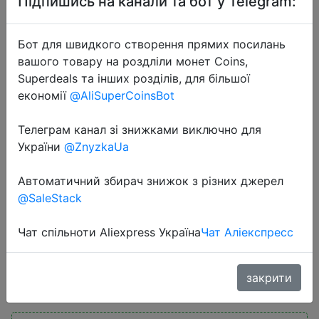
Підпишись на канали та бот у Telegram:
Бот для швидкого створення прямих посилань
вашого товару на роздліли монет Coins,
Superdeals та інших розділів, для більшої
економії
@AliSuperCoinsBot
2025-11-10
Телеграм канал зі знижками виключно для
HOCO 1.6inch 2.5D HD Touch
України
@ZnyzkaUa
Screen 4G Children Phone Watch
LBS GPS WIFI Positioning Kid Smart
Автоматичний збирач знижок з різних джерел
Watch Support GSM WCDMA FDD
@SaleStack
Network
Чат спільноти Aliexpress Україна
Чат Аліекспресс
$27.2
закрити