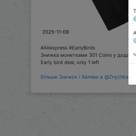
Т
2025-11-09
А
@
#Aliexpress #EarlyBirds
Ч
Знижка монетками 301 Coins у додатку
Early bird deal, only 1 left
Більше Знижок і Халяви в @ZnyzhkaUA