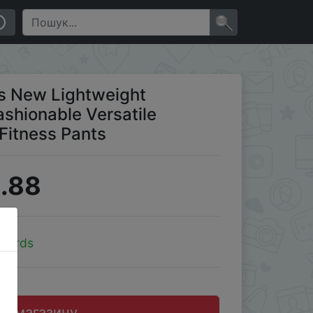
ght Leg Pants Sports Fitness Pants
×
ts New Lightweight
shionable Versatile
 Fitness Pants
.88
yBirds
до магазину