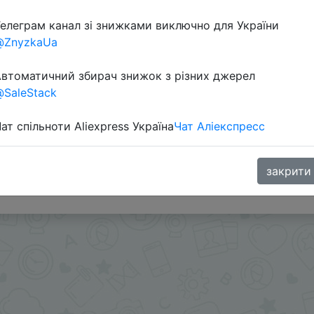
елеграм канал зі знижками виключно для України
@ZnyzkaUa
втоматичний збирач знижок з різних джерел
SaleStack
ат спільноти Aliexpress Україна
Чат Аліекспресс
 через розділ монет.
закрити