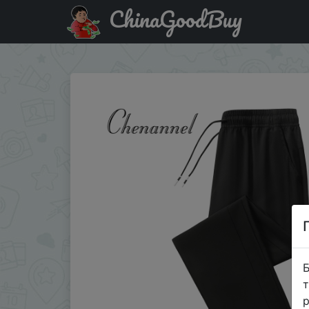
ChinaGoodBuy
Придбати по знижці Ice Silk Men's Casual Pants New Light
Б
т
р