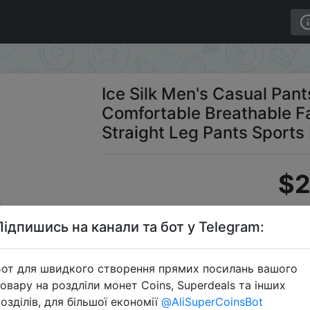
weight Comfortable Breathable Fashionable Versatile Strai
Ice Silk Men's Casual Pan
Comfortable Breathable Fa
Straight Leg Pants Sports
$2
Підпишись на канали та бот у Telegram:
Earl
от для швидкого створення прямих посилань вашого
овару на роздліли монет Coins, Superdeals та інших
озділів, для більшої економії
@AliSuperCoinsBot
Перейти 