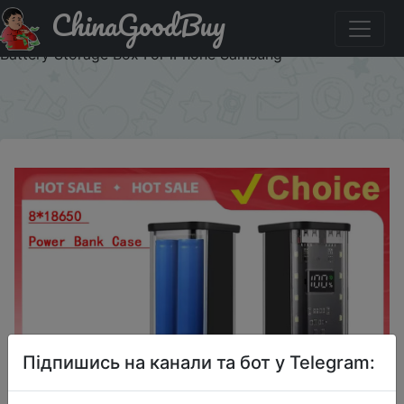
ChinaGoodBuy
Придбати по акціи Transparent Shell 818650 Power Bank
Case 22.5W Fast Charging LED USB C + Micro USB Port
Battery Storage Box For iPhone Samsung
×
Підпишись на канали та бот у Telegram: