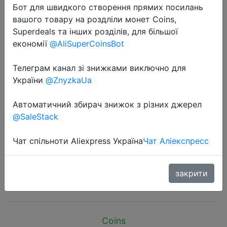
Бот для швидкого створення прямих посилань
вашого товару на роздліли монет Coins,
Superdeals та інших розділів, для більшої
економії
@AliSuperCoinsBot
Телеграм канал зі знижками виключно для
2025-11-06
України
@ZnyzkaUa
Transparent Shell 818650 Power
Bank Case 22.5W Fast Charging
Автоматичний збирач знижок з різних джерел
LED USB C + Micro USB Port
@SaleStack
Battery Storage Box For iPhone
Samsung
Чат спільноти Aliexpress Україна
Чат Аліекспресс
закрити
$7.68
Coins