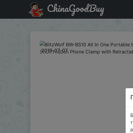
ChinaGoodBuy
Купити по знижці BG3CBS10 BlitzWolf BW-BS10 All In One P
2019-07-07
Б
т
р