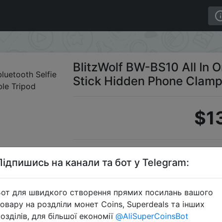
ortable bluetooth Selfie Stick Hidden Phone Clamp with R
BlitzWolf BW-BS10 All In O
Stick Hidden Phone Clamp 
$1
Промок
Підпишись на канали та бот у Telegram:
от для швидкого створення прямих посилань вашого
овару на роздліли монет Coins, Superdeals та інших
Перейти 
озділів, для більшої економії
@AliSuperCoinsBot