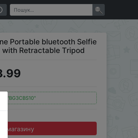
etractable Tripod
×
ne Portable bluetooth Selfie
with Retractable Tripod
3.99
од:
"BG3CBS10"
до магазину