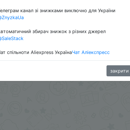
елеграм канал зі знижками виключно для України
@ZnyzkaUa
в телеграм каналі:
втоматичний збирач знижок з різних джерел
SaleStack
ат спільноти Aliexpress Україна
Чат Аліекспресс
закрити