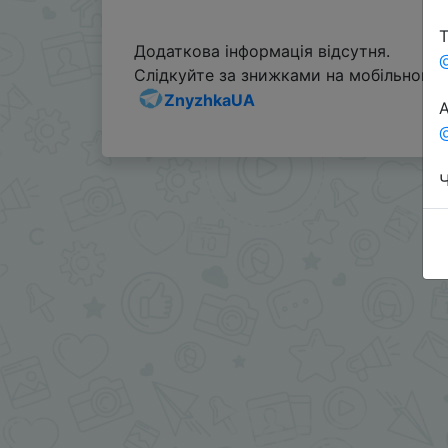
Т
Додаткова інформація відсутня.
Слідкуйте за знижками на мобільному, 
ZnyzhkaUA
А
@
Ч