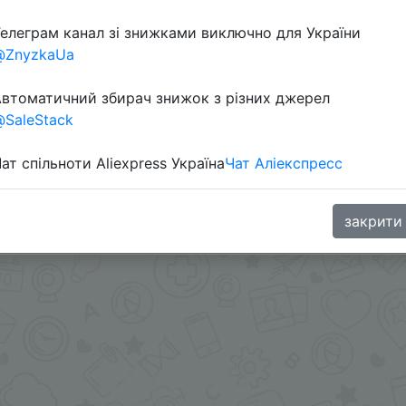
елеграм канал зі знижками виключно для України
@ZnyzkaUa
втоматичний збирач знижок з різних джерел
SaleStack
ат спільноти Aliexpress Україна
Чат Аліекспресс
закрити