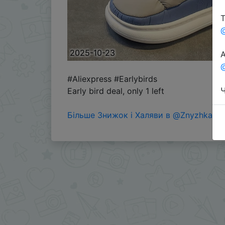
Т
2025-10-23
А
@
#Aliexpress #Earlybirds
Ч
Early bird deal, only 1 left
Більше Знижок і Халяви в @ZnyzhkaUA