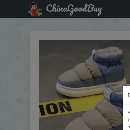
ChinaGoodBuy
Придбати по акціи Snow Boots Men Women Winter New Lov
Б
т
р