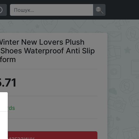
ti Slip Outdoor Casual Boots Platform
×
nter New Lovers Plush
Shoes Waterproof Anti Slip
tform
.71
ybirds
до магазину