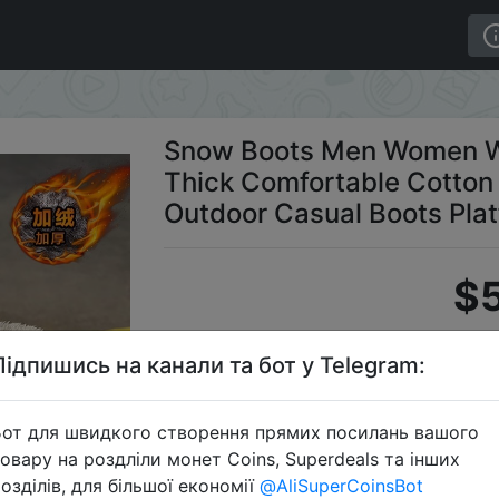
ers Plush Thick Comfortable Cotton Shoes Waterproof An
Snow Boots Men Women Wi
Thick Comfortable Cotton 
Outdoor Casual Boots Pla
$5
Підпишись на канали та бот у Telegram:
Earl
от для швидкого створення прямих посилань вашого
овару на роздліли монет Coins, Superdeals та інших
озділів, для більшої економії
@AliSuperCoinsBot
Перейти 