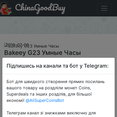
ChinaGoodBuy
Паридбати з промокодом BGG23 Bakeey G23 Умные
Часы
×
2019-07-06
Bakeey G23 Умные Часы
Підпишись на канали та бот у Telegram:
$9.99
Бот для швидкого створення прямих посилань
вашого товару на роздліли монет Coins,
Промокод:
"BGG23"
Superdeals та інших розділів, для більшої
економії
@AliSuperCoinsBot
Телеграм канал зі знижками виключно для