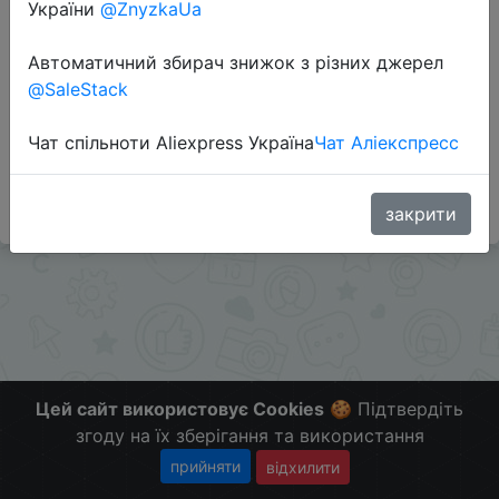
Перейти до магазину
України
@ZnyzkaUa
Автоматичний збирач знижок з різних джерел
@SaleStack
Додаткова інформація відсутня.
Слідкуйте за знижками на мобільному, в телеграм
Чат спільноти Aliexpress Україна
Чат Аліекспресс
каналі:
ZnyzhkaUA
закрити
Цей сайт використовує Cookies
🍪 Підтвердіть
згоду на їх зберігання та використання
прийняти
відхилити