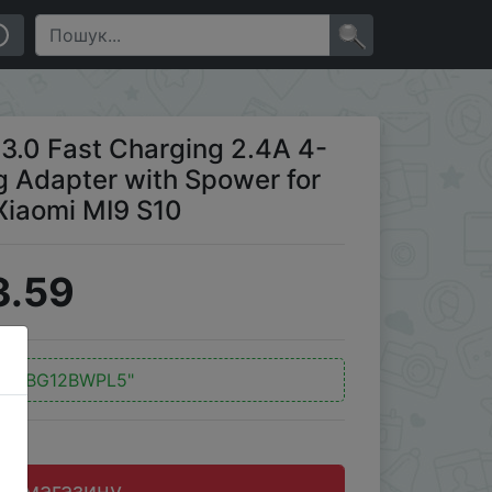
 with Spower for HUAWEI P20 Mate20 Pro Xiaomi MI9 S10
×
.0 Fast Charging 2.4A 4-
g Adapter with Spower for
iaomi MI9 S10
3.59
д:
"BG12BWPL5"
до магазину