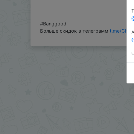
Т
#Banggood
Больше скидок в телеграмм
t.me/Chin
А
@
Ч