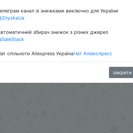
елеграм канал зі знижками виключно для України
@ZnyzkaUa
aGoodBuy
втоматичний збирач знижок з різних джерел
SaleStack
ат спільноти Aliexpress Україна
Чат Аліекспресс
закрити