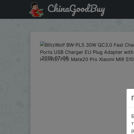
ChinaGoodBuy
Код на знижку BG12BWPL5 BlitzWolf BW-PL5 30W QC3.0 F
2019-07-06
Б
т
р