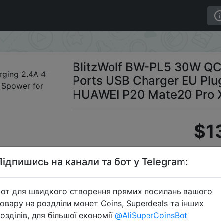
ast Charging 2.4A 4-Ports USB Charger EU Plug Adapter
BlitzWolf BW-PL5 30W QC3
Ports USB Charger EU Plu
HUAWEI P20 Mate20 Pro X
$1
Підпишись на канали та бот у Telegram:
Промоко
от для швидкого створення прямих посилань вашого
овару на роздліли монет Coins, Superdeals та інших
озділів, для більшої економії
@AliSuperCoinsBot
Перейти 