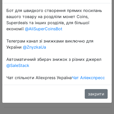
Бот для швидкого створення прямих посилань
вашого товару на роздліли монет Coins,
Superdeals та інших розділів, для більшої
економії
@AliSuperCoinsBot
Телеграм канал зі знижками виключно для
2018-06-30
України
@ZnyzkaUa
(В наличии) xiaomi экологической
цепь бренд-Deerma распыления
Автоматичний збирач знижок з різних джерел
воды Swiper Mop 0,7 кг
@SaleStack
углеродного волокна ткани 360
вращения для умного дома
Чат спільноти Aliexpress Україна
Чат Аліекспресс
$22.99
закрити