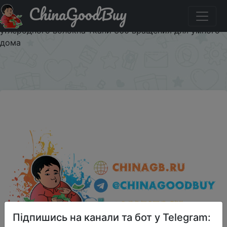
ChinaGoodBuy
Придбати по акціи (В наличии) xiaomi экологической
цепь бренд-Deerma распыления воды Swiper Mop 0,7 кг
углеродного волокна ткани 360 вращения для умного
дома
×
Підпишись на канали та бот у Telegram: