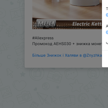
Т
2025-10-11
А
@
#Aliexpress
Ч
Промокод AEHS030 + знижка монетками
Більше Знижок і Халяви в @ZnyzhkaUA