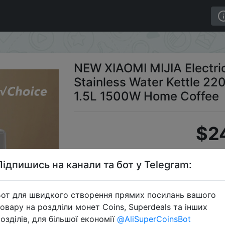
c Kettle N1 Fast Hot boiling Stainless Water Kettle 220
NEW XIAOMI MIJIA Electric 
Stainless Water Kettle 220
1.5L 1500W Home Coffee
$2
Підпишись на канали та бот у Telegram:
Промок
от для швидкого створення прямих посилань вашого
овару на роздліли монет Coins, Superdeals та інших
озділів, для більшої економії
@AliSuperCoinsBot
Перейти 