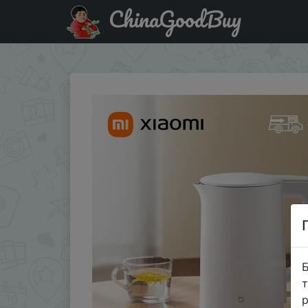
ChinaGoodBuy
Паридбати з промокодом AEHS030 NEW XIAOMI MIJIA Electri
Б
т
р