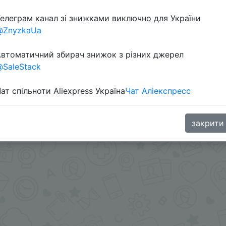
елеграм канал зі знижками виключно для України
@ZnyzkaUa
втоматичний збирач знижок з різних джерел
SaleStack
ат спільноти Aliexpress Україна
Чат Аліекспресс
 58 Coins у додатку через розділ монет.
закрити