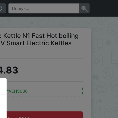
V Smart Electric Kettles 1.5L 1500W Home Coffee
×
Kettle N1 Fast Hot boiling
V Smart Electric Kettles
4.83
од:
"AEHS030"
до магазину