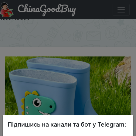
ChinaGoodBuy
Придбати по акціи 2025 New Unicorn Children's Rain
Shoes for Boys and Girls, Baby Rain Boots, Children's
Water Shoes
×
Підпишись на канали та бот у Telegram: