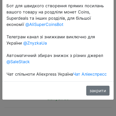
Бот для швидкого створення прямих посилань
вашого товару на роздліли монет Coins,
Superdeals та інших розділів, для більшої
економії
@AliSuperCoinsBot
2025-10-08
Телеграм канал зі знижками виключно для
2025 New Unicorn Children's Rain
України
@ZnyzkaUa
Shoes for Boys and Girls, Baby Rain
Автоматичний збирач знижок з різних джерел
Boots, Children's Water Shoes
@SaleStack
Чат спільноти Aliexpress Україна
Чат Аліекспресс
$5.25
закрити
EarlyBirds