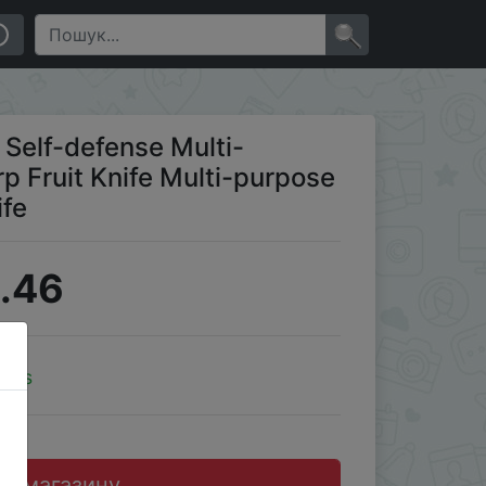
urpose Travel Outdoor Cutting Knife
×
 Self-defense Multi-
rp Fruit Knife Multi-purpose
ife
.46
oins
до магазину