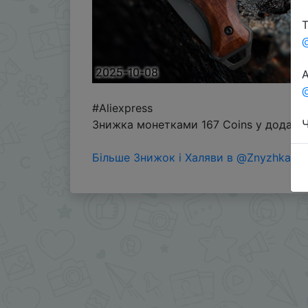
Т
2025-10-08
А
@
#Aliexpress
Ч
Знижка монетками 167 Coins у додатку
Більше Знижок і Халяви в @ZnyzhkaUA