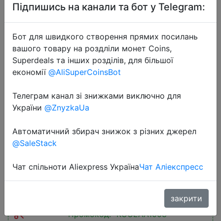
Підпишись на канали та бот у Telegram:
Бот для швидкого створення прямих посилань
вашого товару на роздліли монет Coins,
Superdeals та інших розділів, для більшої
2025-10-01
економії
@AliSuperCoinsBot
KUULAA 22.5W Power Bank
20000mAh Fast Charging
Телеграм канал зі знижками виключно для
України
@ZnyzkaUa
Powerbank Type C PD Qucik Charge
External Battery Portable Charger
Автоматичний збирач знижок з різних джерел
For iPhone 16
@SaleStack
Чат спільноти Aliexpress Україна
Чат Аліекспресс
$13.59
закрити
Промокод:
"KUULAA1003"