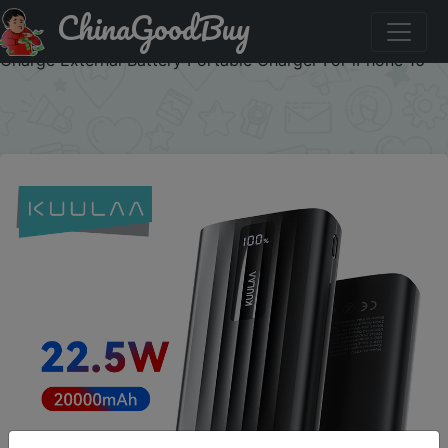
ChinaGoodBuy
Код на знижку KUULAA1003 KUULAA 22.5W Power Bank
20000mAh Fast Charging Powerbank Type C PD Qucik
Charge External Battery Portable Charger For iPhone 16
×