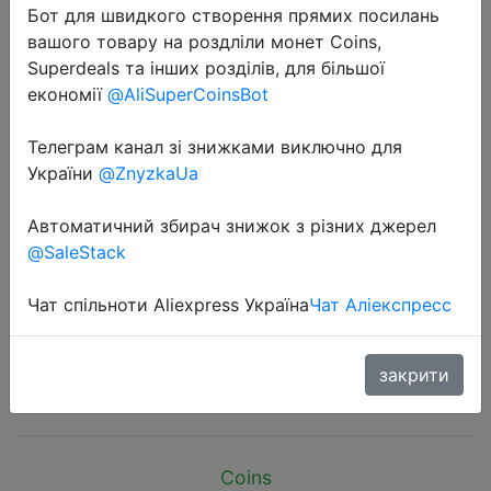
Бот для швидкого створення прямих посилань
вашого товару на роздліли монет Coins,
Superdeals та інших розділів, для більшої
економії
@AliSuperCoinsBot
Телеграм канал зі знижками виключно для
2025-09-29
України
@ZnyzkaUa
Sexy High Heels Hollow Mesh
Sandals Women Summer Cross-tied
Автоматичний збирач знижок з різних джерел
Peep Toe Heeled Sandals Ankle
@SaleStack
Strap Dance Shoes Black Net
Sandals
Чат спільноти Aliexpress Україна
Чат Аліекспресс
закрити
$13.28
Coins