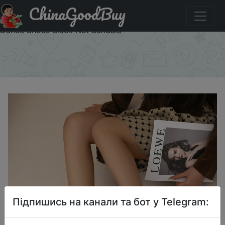
ChinaGoodBuy
Знижка на Sexy High Heels Hollow Mesh Sandals Women
Summer Cross-tied Peep Toe Heeled Sandals Ankle Strap
Dance Shoes Black Net Sandals
×
Підпишись на канали та бот у Telegram: