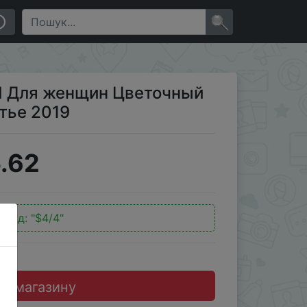
2019
×
 Для женщин Цветочный
тье 2019
.62
окод:
"$4/4"
до магазину