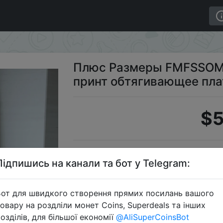
 Для женщин Цветочный принт обтягивающее платье 
Плюс Размеры FMFSSOM
принт обтягивающее пла
$5
Пром
Підпишись на канали та бот у Telegram:
от для швидкого створення прямих посилань вашого
овару на роздліли монет Coins, Superdeals та інших
Перейти 
озділів, для більшої економії
@AliSuperCoinsBot