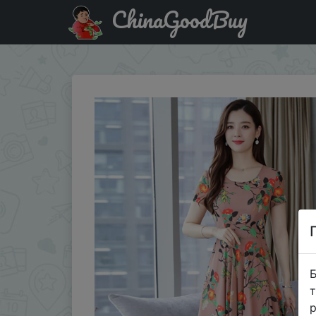
ChinaGoodBuy
Паридбати з промокодом $4/4 Плюс Размеры FMFSSOM
Б
т
р