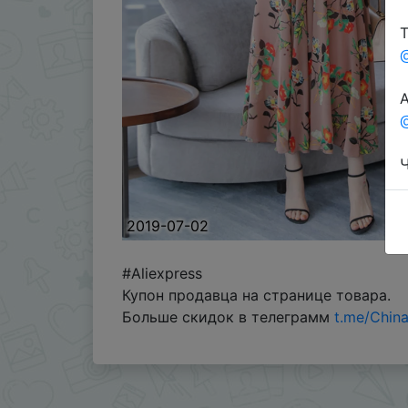
Т
А
@
Ч
2019-07-02
#Aliexpress
Купон продавца на странице товара.
Больше скидок в телеграмм
t.me/Chin