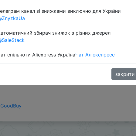
елеграм канал зі знижками виключно для України
@ZnyzkaUa
втоматичний збирач знижок з різних джерел
SaleStack
ат спільноти Aliexpress Україна
Чат Аліекспресс
закрити
aGoodBuy