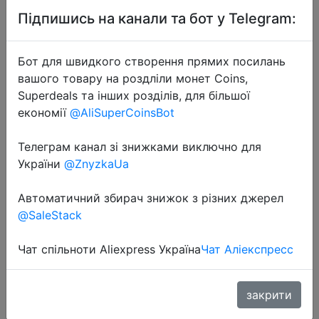
Підпишись на канали та бот у Telegram:
Бот для швидкого створення прямих посилань
вашого товару на роздліли монет Coins,
Superdeals та інших розділів, для більшої
2025-09-17
економії
@AliSuperCoinsBot
SHANLING UA4 HIFI Portable USB
DAC AMP MQA Headphone
Телеграм канал зі знижками виключно для
Amplifier Hi-Res Audio ES9069Q
України
@ZnyzkaUa
PCM768 DSD512 3.5mm 4.4mm
Output
Автоматичний збирач знижок з різних джерел
@SaleStack
$63.5
Чат спільноти Aliexpress Україна
Чат Аліекспресс
закрити
Промокод:
"4TN2Y8C"