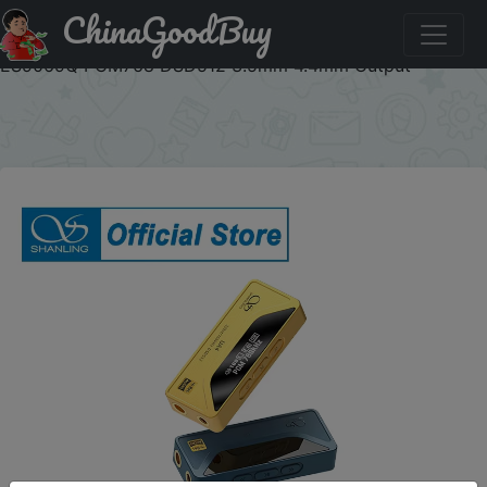
ChinaGoodBuy
Код на знижку 4TN2Y8C SHANLING UA4 HIFI Portable
USB DAC AMP MQA Headphone Amplifier Hi-Res Audio
ES9069Q PCM768 DSD512 3.5mm 4.4mm Output
×