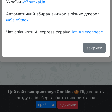
України
@ZnyzkaUa
Перейти до магазину
Автоматичний збирач знижок з різних джерел
@SaleStack
Додаткова інформація відсутня.
Чат спільноти Aliexpress Україна
Чат Аліекспресс
Слідкуйте за знижками на мобільному, в телеграм
каналі:
ZnyzhkaUA
закрити
Цей сайт використовує Cookies
🍪 Підтвердіть
згоду на їх зберігання та використання
прийняти
відхилити