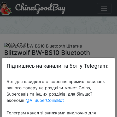
ChinaGoodBuy
Промокод на знижку BGBS10 Blitzwolf BW-BS10
Bluetooth Штатив
×
2019-07-01
Blitzwolf BW-BS10 Bluetooth
Штатив
Підпишись на канали та бот у Telegram:
$15.99
Бот для швидкого створення прямих посилань
вашого товару на роздліли монет Coins,
Superdeals та інших розділів, для більшої
Промокод:
"BGBS10"
економії
@AliSuperCoinsBot
Телеграм канал зі знижками виключно для