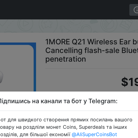
S Active Noise Cancelling flash-sale Bluetooth Headset 
1MORE Q21 Wireless Ear b
Cancelling flash-sale Bl
penetration
$1
Підпишись на канали та бот у Telegram:
Промо
от для швидкого створення прямих посилань вашого
овару на роздліли монет Coins, Superdeals та інших
озділів, для більшої економії
@AliSuperCoinsBot
Перейти 