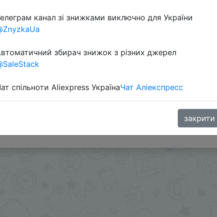
елеграм канал зі знижками виключно для України
@ZnyzkaUa
втоматичний збирач знижок з різних джерел
SaleStack
ат спільноти Aliexpress Україна
Чат Аліекспресс
 + промокод на вибір BSUA02, UAAF02, UAFSZnyzhka02,
02 + знижка монетками 94 Coins у додатку через розд
закрити