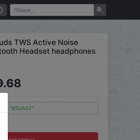
headphones penetration
×
uds TWS Active Noise
uetooth Headset headphones
9.68
код:
"BSUA02"
до магазину