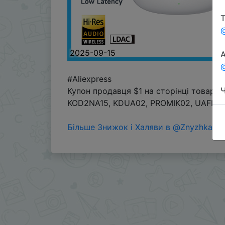
Т
2025-09-15
А
@
#Aliexpress
Ч
Купон продавця $1 на сторінці товару
KOD2NA15, KDUA02, PROMIK02, UAFINDS
Більше Знижок і Халяви в @ZnyzhkaUA