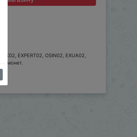
 UAK02, EXPERT02, OSIN02, EXUA02,
іл монет.