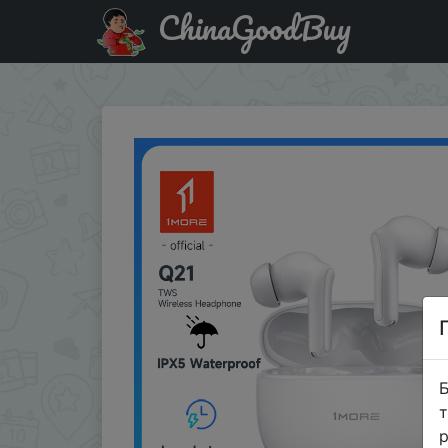
ChinaGoodBuy
Купити по знижці BSUA02 1MORE Q21 Wireless Ear buds TW
Б
т
р