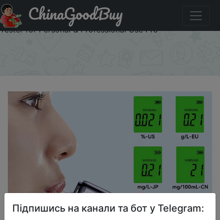
ChinaGoodBuy
Придбати по знижці ZW Breathalyzer Rechargeable |
Professional-Grade Accuracy | Portable Breath Alcohol
Tester for Personal & Professional Use Pro
×
Підпишись на канали та бот у Telegram: