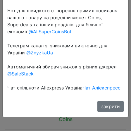
Бот для швидкого створення прямих посилань
вашого товару на роздліли монет Coins,
Superdeals та інших розділів, для більшої
економії
@AliSuperCoinsBot
2025-09-08
Телеграм канал зі знижками виключно для
ZW Breathalyzer Rechargeable |
України
@ZnyzkaUa
Professional-Grade Accuracy |
Portable Breath Alcohol Tester for
Автоматичний збирач знижок з різних джерел
Personal & Professional Use Pro
@SaleStack
Чат спільноти Aliexpress Україна
Чат Аліекспресс
$12.07
закрити
Coins