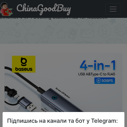
ChinaGoodBuy
Придбати по знижці Baseus USB Hub Type-C USB-A
Adapter to USB 3.0 5Gbps Data Transfer RJ45 Gigabit
Ethernet 4-in-1 Docking Station Hub for MacBook
×
Підпишись на канали та бот у Telegram: