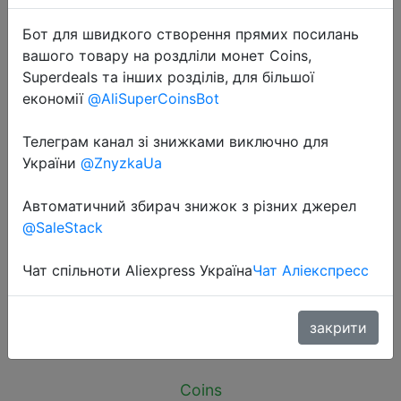
Бот для швидкого створення прямих посилань
вашого товару на роздліли монет Coins,
Superdeals та інших розділів, для більшої
економії
@AliSuperCoinsBot
2025-09-08
Телеграм канал зі знижками виключно для
Baseus USB Hub Type-C USB-A
України
@ZnyzkaUa
Adapter to USB 3.0 5Gbps Data
Transfer RJ45 Gigabit Ethernet 4-
Автоматичний збирач знижок з різних джерел
in-1 Docking Station Hub for
@SaleStack
MacBook
Чат спільноти Aliexpress Україна
Чат Аліекспресс
$9.92
закрити
Coins