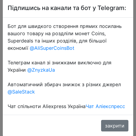
Підпишись на канали та бот у Telegram:
Бот для швидкого створення прямих посилань
вашого товару на роздліли монет Coins,
Superdeals та інших розділів, для більшої
2025-08-25
економії
@AliSuperCoinsBot
New Free LOGO USB Flash Drive 3.0
High Speed 64GB Black Metal
Телеграм канал зі знижками виключно для
Memory Stick 32GB Pen Drives
України
@ZnyzkaUa
16GB U Disk Photography Gift
Keychain
Автоматичний збирач знижок з різних джерел
@SaleStack
$0.98
Чат спільноти Aliexpress Україна
Чат Аліекспресс
закрити
Coins