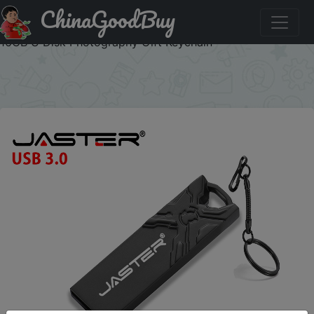
ChinaGoodBuy
Придбати New Free LOGO USB Flash Drive 3.0 High
Speed 64GB Black Metal Memory Stick 32GB Pen Drives
16GB U Disk Photography Gift Keychain
×