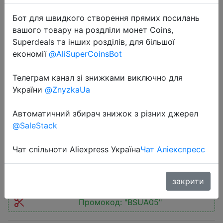
Бот для швидкого створення прямих посилань
вашого товару на роздліли монет Coins,
Superdeals та інших розділів, для більшої
економії
@AliSuperCoinsBot
2025-08-21
Телеграм канал зі знижками виключно для
ONEMIX White Road Running Shoes
України
@ZnyzkaUa
for Men Air Cushion Outdoor Sport
Shoes Male Trainers Summer
Автоматичний збирач знижок з різних джерел
Jogging Shoes Women Footwear
@SaleStack
Чат спільноти Aliexpress Україна
Чат Аліекспресс
$25.48
закрити
Промокод:
"BSUA05"