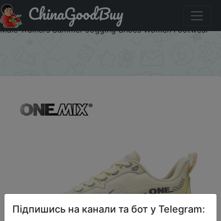
ChinaGoodBuy
Промокод на знижку BSUA05 ONEMIX White Road
Running Shoes for Men Air Cushion Outdoor Sport Shoes
Male Trainers Summer Jogging Shoes Women Footwear
×
Підпишись на канали та бот у Telegram: