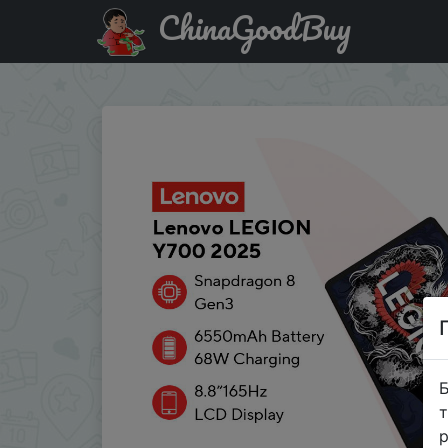
ChinaGoodBuy
Придбати по знижці IFPKUPT6 Lenovo LEGION Y700 2025 
Б
т
р