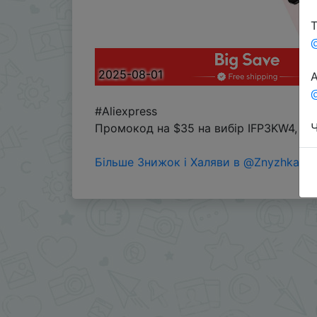
Т
2025-08-01
А
@
#Aliexpress
Ч
Промокод на $35 на вибір IFP3KW4, IF
Більше Знижок і Халяви в @ZnyzhkaUA