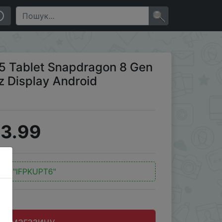
isplay Android 6550mAh
×
 Tablet Snapdragon 8 Gen
z Display Android
3.99
од:
"IFPKUPT6"
до магазину