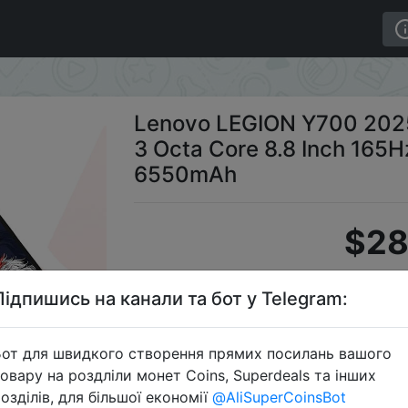
Tablet Snapdragon 8 Gen 3 Octa Core 8.8 Inch 165Hz D
Lenovo LEGION Y700 2025
3 Octa Core 8.8 Inch 165H
6550mAh
$28
Підпишись на канали та бот у Telegram:
Промок
от для швидкого створення прямих посилань вашого
овару на роздліли монет Coins, Superdeals та інших
озділів, для більшої економії
@AliSuperCoinsBot
Перейти 