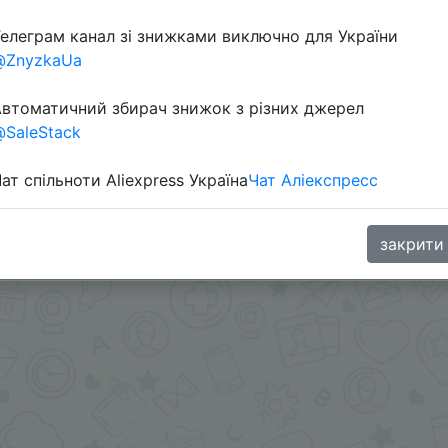
елеграм канал зі знижками виключно для України
@ZnyzkaUa
втоматичний збирач знижок з різних джерел
SaleStack
ат спільноти Aliexpress Україна
Чат Аліекспресс
PD38P, IFPDPYR, IFPBMOQ, IFPKUPT6
закрити