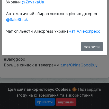
України
@ZnyzkaUa
Автоматичний збирач знижок з різних джерел
Sale
@SaleStack
Чат спільноти Aliexpress Україна
Чат Аліекспресс
Перейти до магазину
закрити
#Banggood
Больше скидок в телеграмм
t.me/ChinaGoodBuy
Цей сайт використовує Cookies
🍪 Підтвердіть
згоду на їх зберігання та використання
прийняти
відхилити