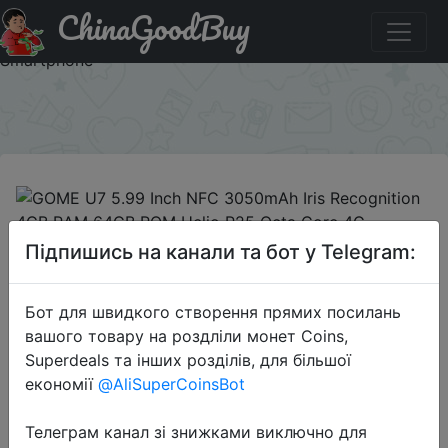
ChinaGoodBuy
Знижка на GOME U7 5.99 Inch NFC 3050mAh Iris
Recognition 4GB RAM 64GB ROM Helio P25 Octa Core 4G
Smartphone
×
2019-06-26
Підпишись на канали та бот у Telegram:
GOME U7 5.99 Inch NFC 3050mAh
Iris Recognition 4GB RAM 64GB
Бот для швидкого створення прямих посилань
ROM Helio P25 Octa Core 4G
вашого товару на роздліли монет Coins,
Smartphone
Superdeals та інших розділів, для більшої
економії
@AliSuperCoinsBot
$89.99
Телеграм канал зі знижками виключно для