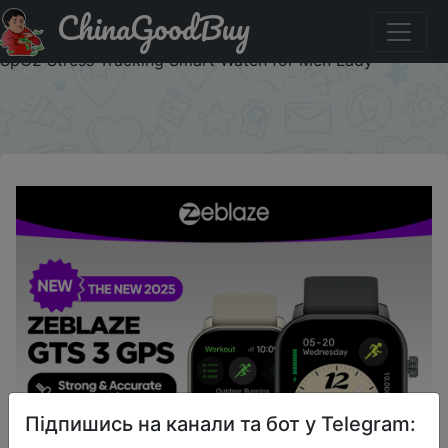
ChinaGoodBuy
Купити по знижці IFPMRFK New 2025 Zeblaze GTS 3 GPS
Sport Smartwatch Voice Calling 2.01" Display Heart Rate
SpO2 Stress Tracking Smart Watch for Men Lady
×
Підпишись на канали та бот у Telegram: