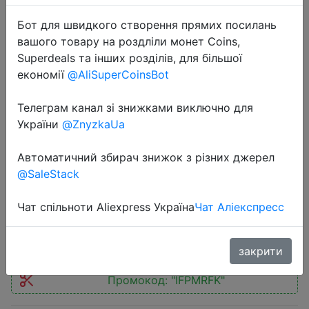
Бот для швидкого створення прямих посилань
вашого товару на роздліли монет Coins,
Superdeals та інших розділів, для більшої
економії
@AliSuperCoinsBot
2025-07-18
Телеграм канал зі знижками виключно для
New 2025 Zeblaze GTS 3 GPS Sport
України
@ZnyzkaUa
Smartwatch Voice Calling 2.01"
Display Heart Rate SpO2 Stress
Автоматичний збирач знижок з різних джерел
Tracking Smart Watch for Men Lady
@SaleStack
Чат спільноти Aliexpress Україна
Чат Аліекспресс
$19.64
закрити
Промокод:
"IFPMRFK"