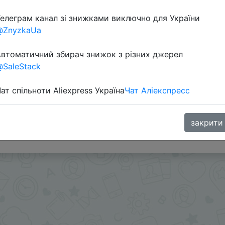
елеграм канал зі знижками виключно для України
@ZnyzkaUa
втоматичний збирач знижок з різних джерел
SaleStack
ат спільноти Aliexpress Україна
Чат Аліекспресс
IFP0IEK, IFPH6GO, IFPMVJ5, IFPMDDX, IFPNRGX + знижка 
закрити