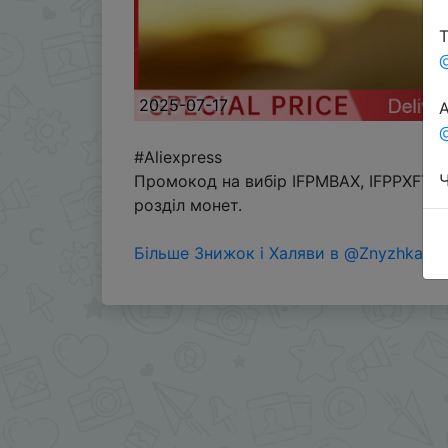
Т
2025-07-17
А
@
#Aliexpress
Ч
Промокод на вибір IFPMBAX, IFPPXFT, 
розділ монет.
Більше Знижок і Халяви в @ZnyzhkaUA