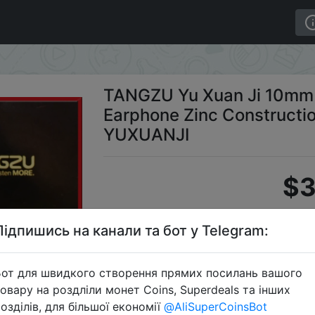
Driver In-Ear Earphone Zinc Construction in-Ear IEM E
TANGZU Yu Xuan Ji 10mm 
Earphone Zinc Constructio
YUXUANJI
$3
Підпишись на канали та бот у Telegram:
Промок
от для швидкого створення прямих посилань вашого
овару на роздліли монет Coins, Superdeals та інших
озділів, для більшої економії
@AliSuperCoinsBot
Перейти 