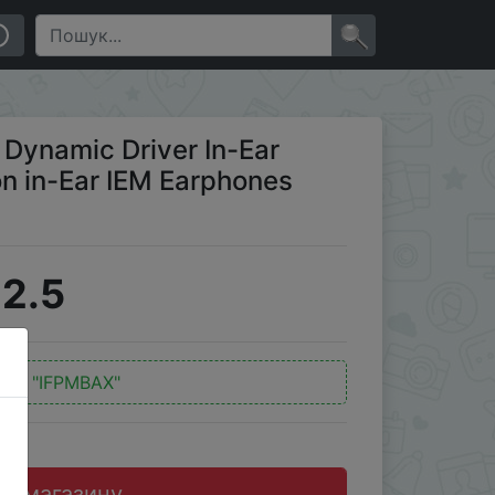
arphones YUXUANJI
×
Dynamic Driver In-Ear
n in-Ear IEM Earphones
2.5
од:
"IFPMBAX"
до магазину