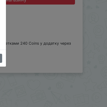
монетками 240 Coins у додатку через