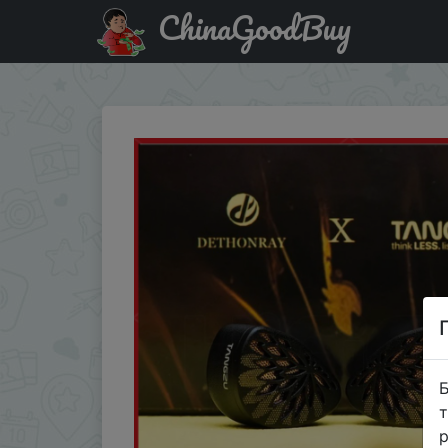
ChinaGoodBuy
Код на знижку IFPMBAX TANGZU Yu Xuan Ji 10mm Dynamic 
Б
т
р