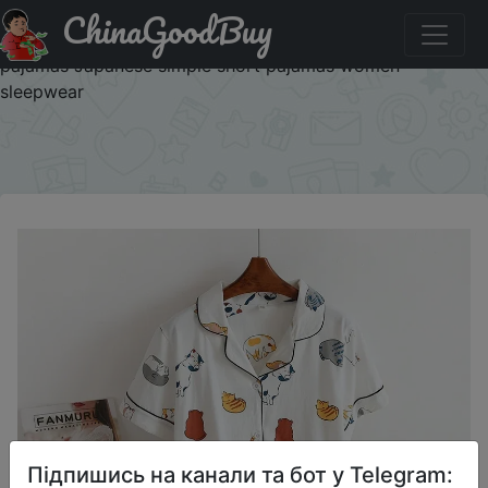
ChinaGoodBuy
Паридбати з промокодом IFPVYBU New 100% cotton
short-sleeved shorts ladies pajamas set cute cartoon
pajamas Japanese simple short pajamas women
sleepwear
×
Підпишись на канали та бот у Telegram: