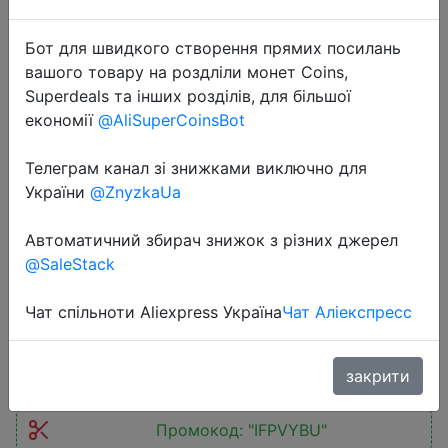
Бот для швидкого створення прямих посилань
вашого товару на роздліли монет Coins,
Superdeals та інших розділів, для більшої
економії
@AliSuperCoinsBot
2025-07-16
Телеграм канал зі знижками виключно для
New 100% cotton short-sleeved
України
@ZnyzkaUa
shorts ladies pajamas set cute
Автоматичний збирач знижок з різних джерел
cartoon pajamas Japanese simple
@SaleStack
short pajamas women sleepwear
Чат спільноти Aliexpress Україна
Чат Аліекспресс
$8.48
закрити
Промокод:
"IFPVYBU"