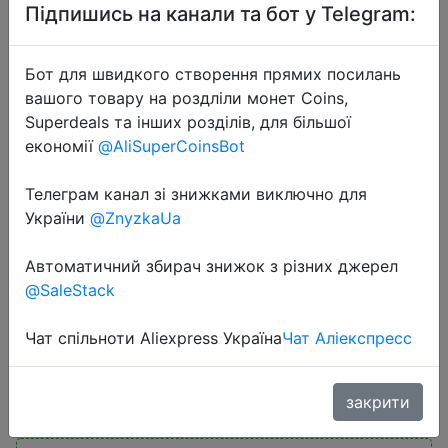
Підпишись на канали та бот у Telegram:
Бот для швидкого створення прямих посилань
вашого товару на роздліли монет Coins,
Superdeals та інших розділів, для більшої
економії
@AliSuperCoinsBot
2025-07-14
Sofirn SD08 Diving Flashlight
Телеграм канал зі знижками виключно для
3200lm 385m SST70 LED 21700
України
@ZnyzkaUa
USB C Rechargeable 360° Power
Автоматичний збирач знижок з різних джерел
Display RGB light Underwater
@SaleStack
Positioning
Чат спільноти Aliexpress Україна
Чат Аліекспресс
$17.04
закрити