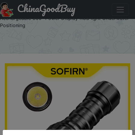
ChinaGoodBuy
Промокод на знижку UAAF03 Sofirn SD08 Diving
Flashlight 3200lm 385m SST70 LED 21700 USB C
Rechargeable 360° Power Display RGB light Underwater
Positioning
×